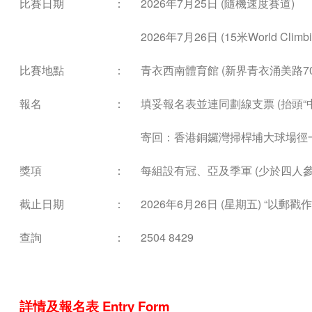
比賽日期
：
2026年7月25日 (隨機速度賽道)
2026年7月26日 (15米World Clim
比賽地點
：
青衣西南體育館 (新界青衣涌美路70
報名
：
填妥報名表並連同劃線支票 (抬頭“
寄回：香港銅鑼灣掃桿埔大球場徑一
獎項
：
每組設有冠、亞及季軍 (少於四人
截止日期
：
2026年6月26日 (星期五) “以
查詢
：
2504 8429
詳情及報名表 Entry Form