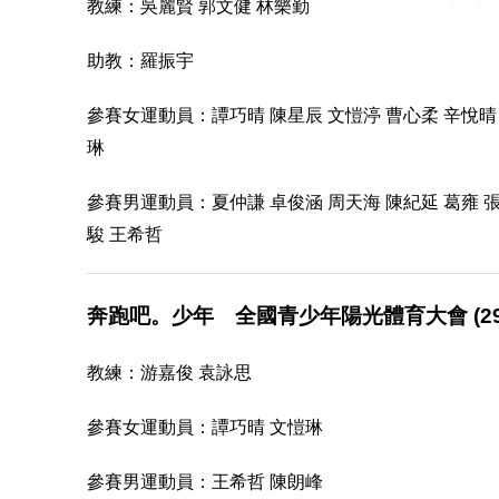
教練：吳麗賢 郭文健 林樂勤
助教：羅振宇
參賽
女
運動員
：譚巧晴 陳星辰 文愷渟 曹心柔 辛悅晴
琳
參賽男運動員：夏仲謙 卓俊涵 周天海 陳紀延 葛雍 張
駿 王希哲
奔跑吧。少年 全國青少年陽光體育大會 (29/7-3
教練：游嘉俊 袁詠思
參賽
女
運動員
：譚巧晴 文愷琳
參賽男運動員：王希哲 陳朗峰