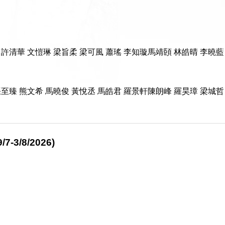
 許清華 文愷琳 梁旨柔 梁可風 蕭瑤 李知璇馬靖頣 林皓晴 李曉藍
至臻 熊文希 馬曉俊 黃悅丞 馬皓君 羅景軒陳朗峰 羅昊璋 梁城哲
/8/2026)