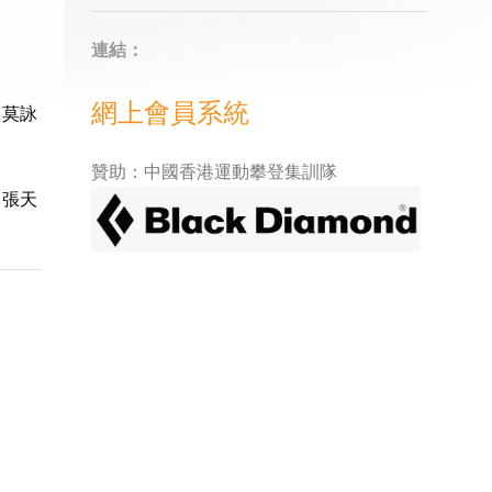
連結：
網上會員系統
 莫詠
贊助：中國香港運動攀登集訓隊
 張天