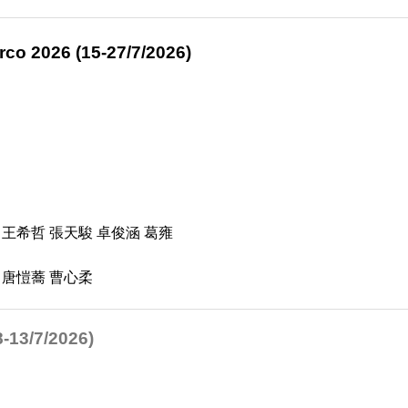
co 2026 (15-27/7/2026)
 王希哲 張天駿 卓俊涵 葛雍
 唐愷蕎 曹心柔
-13/7/2026)