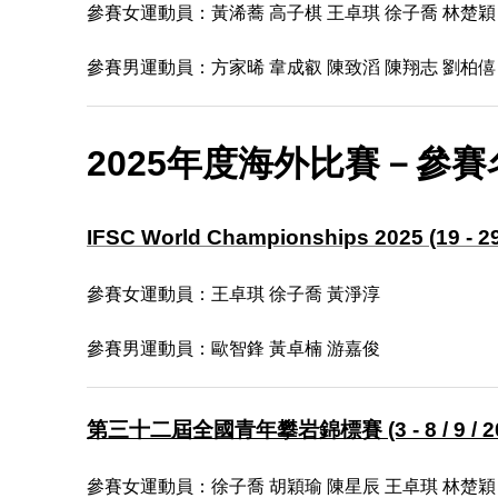
參賽
女
運動員
：黃浠蕎 高子棋 王卓琪 徐子喬 林楚穎
參賽男運動員：方家晞 韋成叡 陳致滔 陳翔志 劉柏僖 
2025年度海外比賽－參賽
IFSC World Championships 2025 (19 - 29 
參賽
女
運動員
：王卓琪 徐子喬 黃淨淳
參賽男運動員：歐智鋒 黃卓楠 游嘉俊
第三十二屆全國青年攀岩錦標賽 (3 - 8 / 9 / 20
參賽
女運動員
：
徐子喬 胡穎瑜 陳星辰 王卓琪 林楚穎