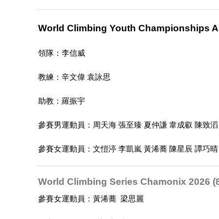
World Climbing Youth Championships Ar
領隊：李信威
教練：辛文偉 袁詠思
助教：羅振宇
參賽
男
運動員
：周天海 張至臻 夏仲謙 韋成叡 陳致滔
參賽女運動員：文愷渟 李凱嵐 黃浠蕎 陳星辰 譚巧晴
World Climbing Series Chamonix 2026 (8
參賽女運動員：黃浠蕎 梁思麗