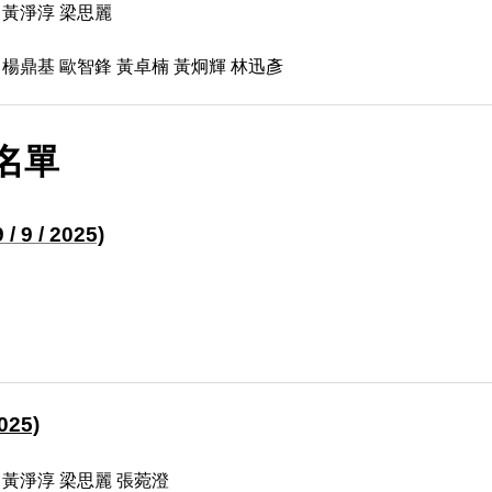
 黃淨淳 梁思麗
楊鼎基 歐智鋒 黃卓楠 黃炯輝 林迅彥
名單
/ 9 / 2025)
25)
 黃淨淳 梁思麗 張菀澄