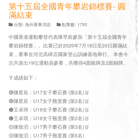
第十五屆全國青年攀岩錦標賽- 圓
滿結束
分類:
海外賽事消息
點擊數: 1793
中國香港運動攀登代表隊早前參加「第十五屆全國青年
攀岩錦標賽」。比賽已於2025年7月18日至20日圓滿結
束，賽事在河北高碑店國家登山訓練基地舉行。 本會今
次共派出19位運動員參賽，共獲得4面銀牌及2面銅牌。
🏅成績如下：
🔴陳星辰：U17女子攀石賽 (第2名)🥈
🔴陳星辰：U17女子難度賽 (第2名)🥈
🟠王卓琪：U19女子攀石賽 (第2名)🥈
🟠王卓琪：U19女子難度賽 (第2名)🥈
🟡陳致滔：U17男子攀石賽 (第3名)🥉
🟡陳致滔：U17男子難度賽 (第5名)