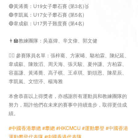
🟣黃浠蕎：U19女子攀石賽 (第3名)🥉
🟢李凱嵐：U17女子攀石賽 (第5名)
🔵韋成叡：U17男子難度賽 (第4名)
👨‍🏫教練團隊：吳嘉煒、辛文偉、郭文健
🧗‍♂ 參賽隊員名單：張梓騫、方家晞、駱柏霖、陳紀延、
韋成叡、陳致滔、周天海、張天駿、夏仲謙、方柏霖、
容嘉謙、黃浠蕎、高子棋、王卓琪、劉頌恩、陳星辰、
李凱嵐、文愷渟、楊海雅
本會恭喜以上得獎者，亦感謝所有運動員和教練團隊的
努力，期許他們在未來的賽事中持續進步，取得更佳成
績。
#中國香港攀總
#攀總
#HKCMCU
#運動攀登
#中國香港
運動攀登代表隊
#中國香港代表隊