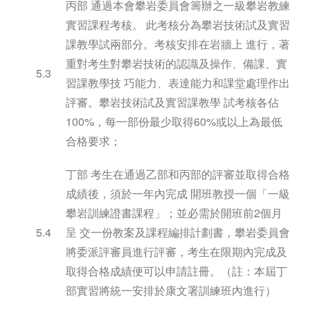
丙部 通過本會攀岩委員會籌辦之一級攀岩教練
實習課程考核。 此考核分為攀岩技術試及實習
課教學試兩部分。考核安排在岩牆上 進行，著
重對考生對攀岩技術的認識及操作、備課、實
5.3
習課教學技 巧能力、表達能力和課堂處理作出
評審。攀岩技術試及實習課教學 試考核各佔
100%，每一部份最少取得60%或以上為最低
合格要求；
丁部 考生在通過乙部和丙部的評審並取得合格
成績後，須於一年內完成 開班教授一個「一級
攀岩訓練證書課程」；並必需於開班前2個月
5.4
呈 交一份教案及課程編排計劃書，攀岩委員會
將委派評審員進行評審，考生在限期內完成及
取得合格成績便可以申請註冊。（註：本屆丁
部實習將統一安排於康文署訓練班內進行）