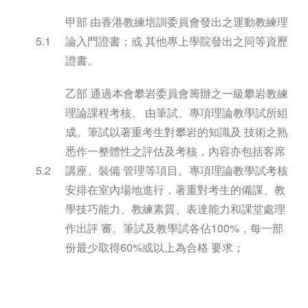
甲部 由香港教練培訓委員會發出之運動教練理
5.1
論入門證書；或 其他專上學院發出之同等資歷
證書。
乙部 通過本會攀岩委員會籌辦之一級攀岩教練
理論課程考核。 由筆試、專項理論教學試所組
成。筆試以著重考生對攀岩的知識及 技術之熟
悉作一整體性之評估及考核，內容亦包括客席
5.2
講座、裝備 管理等項目。專項理論教學試考核
安排在室內場地進行，著重對考生的備課、教
學技巧能力、教練素質、表達能力和課堂處理
作出評 審。筆試及教學試各佔100%，每一部
份最少取得60%或以上為合格 要求；