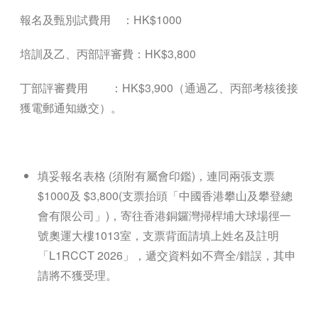
報名及甄別試費用
：HK$1000
培訓及乙、丙部評審費：HK$3,800
丁部評審費用
：HK$3,900（通過乙、丙部考核後接
獲電郵通知繳交）。
填妥報名表格 (須附有屬會印鑑)，連同兩張支票
$1000及 $3,800(支票抬頭「中國香港攀山及攀登總
會有限公司」)，寄往香港銅鑼灣掃桿埔大球場徑一
號奧運大樓1013室，支票背面請填上姓名及註明
「L1RCCT 2026」，遞交資料如不齊全/錯誤，其申
請將不獲受理。