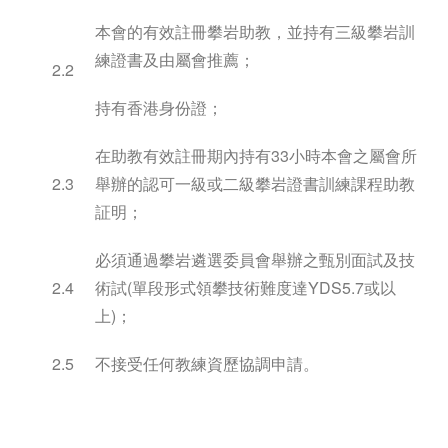
本會的有效註冊攀岩助教，並持有三級攀岩訓
練證書及由屬會推薦；
2.2
持有香港身份證；
在助教有效註冊期內持有33小時本會之屬會所
2.3
舉辦的認可一級或二級攀岩證書訓練課程助教
証明；
必須通過攀岩遴選委員會舉辦之甄別面試及技
2.4
術試(單段形式領攀技術難度達YDS5.7或以
上)；
2.5
不接受任何教練資歷協調申請。