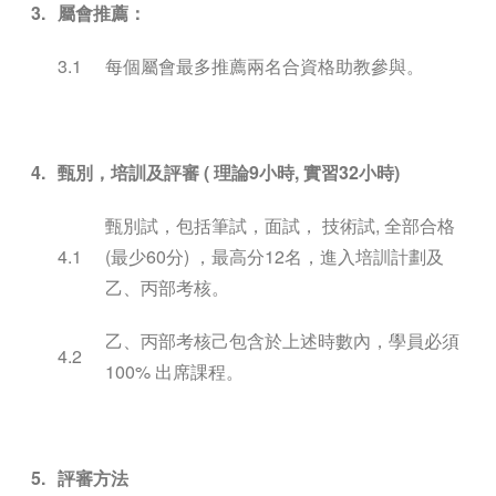
3.
屬會推薦：
3.1
每個屬會最多推薦兩名合資格助教參與。
4.
甄別，培訓及評審
(
理論
9
小時
,
實習
32
小時
)
甄別試，包括筆試，面試， 技術試, 全部合格
4.1
(最少60分) ，最高分12名，進入培訓計劃及
乙、丙部考核。
乙、丙部考核己包含於上述時數內，學員必須
4.2
100% 出席課程。
5.
評審方法