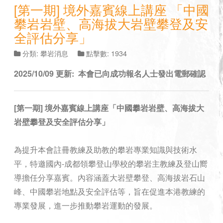
[第一期] 境外嘉賓線上講座 「中國
攀岩岩壁、高海拔大岩壁攀登及安
全評估分享」
分類:
攀岩消息
點擊數: 1934
2025/10/09 更新: 本會已向
成功報名人士發出電郵確認
[第一期] 境外嘉賓線上講座「中國攀岩岩壁、高海拔大
岩壁攀登及安全評估分享」
為提升本會註冊教練及助教的攀岩專業知識與技術水
平，特邀國內-成都領攀登山學校的攀岩主教練及登山嚮
導擔任分享嘉賓。內容涵蓋大岩壁攀登、高海拔岩石山
峰、中國攀岩地點及安全評估等，旨在促進本港教練的
專業發展，進一步推動攀岩運動的發展。