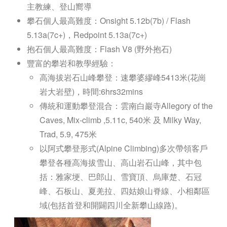
主教練、登山嚮導
攀石個人最高難度：Onsight 5.12b(7b) / Flash
5.13a(7c+)，Redpoint 5.13a(7c+)
抱石個人最高難度：Flash V8 (野外抱石)
豐富的攀岩和教學經驗：
高海拔岩石山峰攀登：速攀婆繆峰5413米(花崗
岩大岩壁)，時間:6hrs32mins
傳統和運動攀登混合：雲南白巖寺Allegory of the
Caves, Mix-climb ,5.11c, 540米 及 Milky Way,
Trad, 5.9, 475米
以阿式攀登形式(Alpine Climbing)多次帶領客戶
攀登各種高海拔雪山、高山岩石山峰，其中包
括：雅家埂、巴郎山、雪寶頂、烏庫楚、石冠
峰、石板山、夏羌拉、四姑娘山脊線、小相鄰區
域(包括首登和開闢四川全新攀山線路)。