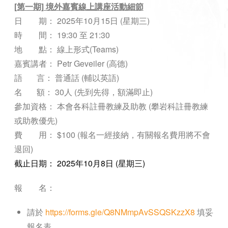
[第一期] 境外嘉賓線上講座活動細節
日 期： 2025年10月15日 (星期三)
時 間： 19:30 至 21:30
地 點： 線上形式(Teams)
嘉賓講者： Petr Geveiler (高德)
語 言： 普通話 (輔以英語)
名 額： 30人 (先到先得，額滿即止)
參加資格： 本會各科註冊教練及助教 (攀岩科註冊教練
或助教優先)
費 用： $100 (報名一經接納，有關報名費用將不會
退回)
截止日期： 2025年10月8日 (星期三)
報 名：
請於
https://forms.gle/Q8NMmpAvSSQSKzzX8
填妥
報名表