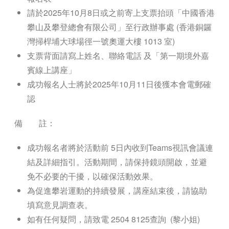
請於2025年10月8日或之前寄上支票抬頭「中國香港
攀山及攀登總會有限公司」至行政辦事處 (香港銅鑼
灣掃桿埔大球場徑一號奧運大樓 1013 室)
支票背面請寫上姓名、聯絡電話 及「第一期境外嘉
賓線上講座」
成功報名人士將於2025年10月11日後獲本會電郵確
認
備 註：
成功報名者將於活動前 5日內收到Teams視訊會議連
結及詳細指引。活動期間，請保持鏡頭開啟，並避
免不必要的干擾，以確保活動效果。
為促進攀岩運動的持續發展，講座結束後，請協助
填寫意見調查表。
如有任何疑問，請致電 2504 8125查詢 (黎小姐)