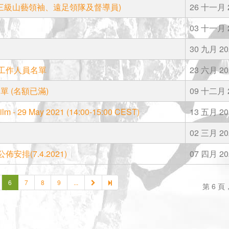
三級山藝領袖、遠足領隊及督導員)
26 十一月 
03 十一月 
30 九月 20
年賽事工作人員名單
23 六月 20
 (名額已滿)
09 十二月 
Film - 29 May 2021 (14:00-15:00 CEST)
13 五月 20
02 三月 20
安排(7.4.2021)
07 四月 20
6
7
8
9
...
第 6 頁