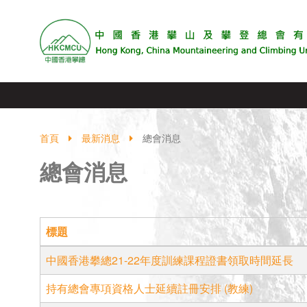
首頁
最新消息
總會消息
總會消息
標題
中國香港攀總21-22年度訓練課程證書領取時間延長
持有總會專項資格人士延續註冊安排 (教練)