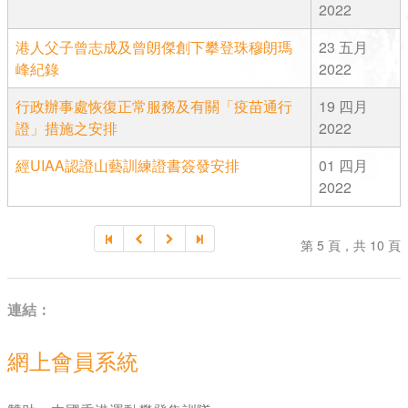
2022
港人父子曾志成及曾朗傑創下攀登珠穆朗瑪
23 五月
峰紀錄
2022
行政辦事處恢復正常服務及有關「疫苗通行
19 四月
證」措施之安排
2022
經UIAA認證山藝訓練證書簽發安排
01 四月
2022
第 5 頁，共 10 頁
連結：
網上會員系統