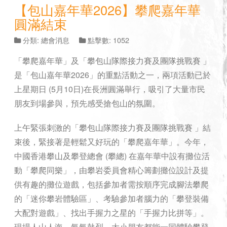
【包山嘉年華2026】攀爬嘉年華
圓滿結束
分類:
總會消息
點擊數: 1052
「攀爬嘉年華」及「攀包山隊際接力賽及團隊挑戰賽 」
是「包山嘉年華2026」的重點活動之一，兩項活動已於
上星期日 (5月10日)在長洲圓滿舉行，吸引了大量市民
朋友到場參與，預先感受搶包山的氛圍。
上午緊張刺激的「攀包山隊際接力賽及團隊挑戰賽 」結
束後，緊接著是輕鬆又好玩的「攀爬嘉年華」。今年，
中國香港攀山及攀登總會 (攀總) 在嘉年華中設有攤位活
動「攀爬同樂」，由攀岩委員會精心籌劃攤位設計及提
供有趣的攤位遊戲，包括參加者需按順序完成腳法攀爬
的「迷你攀岩體驗區」、考驗參加者腦力的「攀登裝備
大配對遊戲」、找出手握力之星的「手握力比拼等」。
現場人山人海，氣氛熱烈，大小朋友都能一同體驗攀登