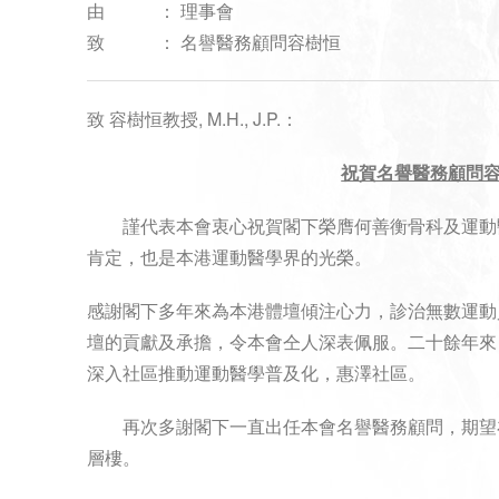
由
：
理事會
致
：
名譽醫務顧問容樹恒
致 容樹恒教授, M.H., J.P.：
祝賀名譽醫務顧問
謹代表本會衷心祝賀閣下榮膺何善衡骨科及運動
肯定，也是本港運動醫學界的光榮。
感謝閣下多年來為本港體壇傾注心力，診治無數運動
壇的貢獻及承擔，令本會仝人深表佩服。二十餘年來
深入社區推動運動醫學普及化，惠澤社區。
再次多謝閣下一直出任本會名譽醫務顧問，期望在
層樓。