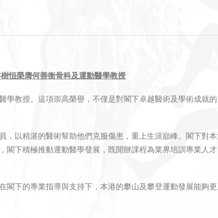
容樹恒榮膺何善衡骨科及運動醫學教授
醫學教授。這項崇高榮譽，不僅是對閣下卓越醫術及學術成就的
員，以精湛的醫術幫助他們克服傷患，重上生涯巔峰。閣下對本
，閣下積極推動運動醫學發展，既開辦課程為業界培訓專業人才
閣下的專業指導與支持下，本港的攀山及攀登運動發展能夠更