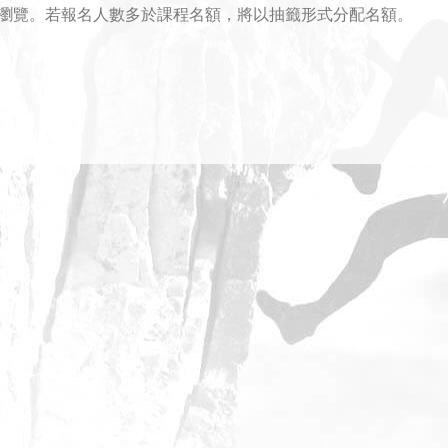
瀏覽。若報名人數多於課程名額，將以抽籤形式分配名額。