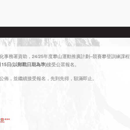
事務署資助，24/25年度攀山運動推廣計劃–競賽攀登訓練課
月15日(以郵戳日期為準)
接受公眾報名。
公佈，並繼續接受報名，先到先得，額滿即止。
***