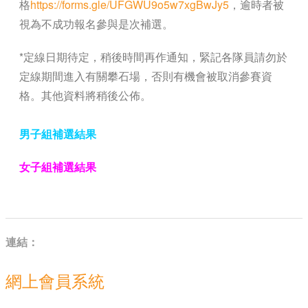
格
https://forms.gle/UFGWU9o5w7xgBwJy5
，逾時者被
視為不成功報名參與是次補選。
*定線日期待定，稍後時間再作通知，緊記各隊員請勿於
定線期間進入有關攀石場，否則有機會被取消參賽資
格。其他資料將稍後公佈。
男子組補選結果
女子組補選結果
連結：
網上會員系統