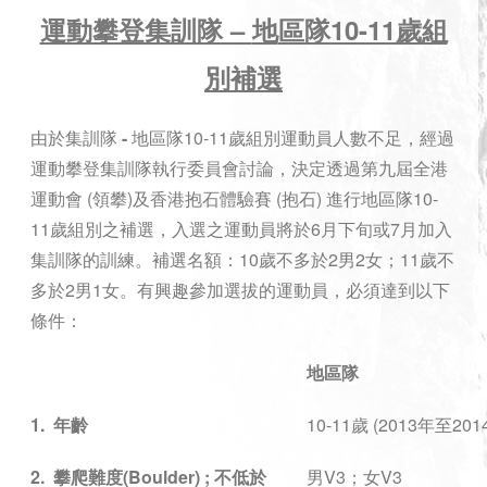
運動攀登集訓隊 –
地
區隊10-11歲組
別補選
由於集訓隊
-
地區隊10-11歲組別運動員人數不足，經過
運動攀登集訓隊執行委員會討論，決定透過第九屆全港
運動會
(
領攀)及香港抱石體驗賽 (抱石) 進行地區隊10-
11歲組別之補選，入選之運動員將於6月下旬或7月加入
集訓隊的訓練。補選名額：10歲不多於2男2女；11歲不
多於2男1女。有興趣參加選拔的運動員，必須達到以下
條件：
地區隊
1.
年齡
10-11歲
(2013
年至
201
2.
攀爬難度
(Boulder) ;
不低於
男
V3
；女
V3