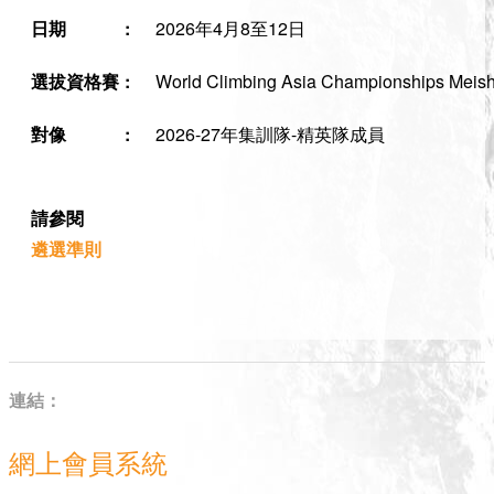
日期
:
2026年4月8至12日
選拔資格賽
:
World Climbing Asia Championships Meis
對像
:
2026-27年集訓隊-精英隊成員
請參閱
遴選準則
連結：
網上會員系統