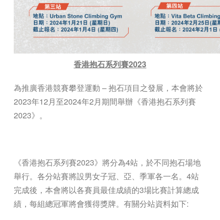
香港抱石系列賽2023
為推廣香港競賽攀登運動
–
抱石項目之發展，本會將於
2023年12月至2024年2月期間舉辦《香港抱石系列賽
2023》。
《香港抱石系列賽2023》將分為4站，於不同抱石場地
舉行。各分站賽將設男女子冠、亞、季軍各一名。4站
完成後，本會將以各賽員最佳成績的3場比賽
計算
總
成
績
，每組總冠軍將會獲得獎牌。有關分站資料如下: