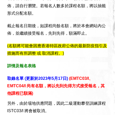
佈，請自行瀏覽。若報名人數多於課程名額，將以抽籤
形式分配名額。
截止報名日期後，如課程尚餘名額，將於本會網站內公
佈，並繼續接受報名，先到先得，額滿即止。
(
名額將可能會因應香港特區政府公佈的最新防疫指引及
措施而有所調整 或 取消課程。
)
詳情及報名表格
取錄名單
(
更新於
2023
年
5
月
17
日
)
(
EMTC03/I
、
EMTC04/I
尚有名額，將以先到先得方式接受報名，其
他課程已額滿
)
另外，由於場地供應問題，因此二級運動攀登訓練課程
ISTC03/I
將會被取消。